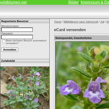
wildblumen.net
Bilder
Impressum & Da
|
Registrierte Benutzer
Home
/
Wildpflanzen nach Jahreszeit
/
Juli
/
St
Benutzername:
eCard versenden
Passwort:
Steinquendel, Gewöhnlicher
Beim nächsten Besuch automatisch
anmelden?
Zufallsbild