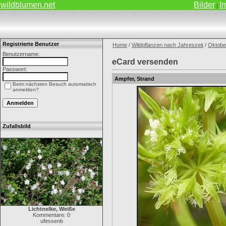
wildblumen.net
Bilder
I
|
Registrierte Benutzer
Home
/
Wildpflanzen nach Jahreszeit
/
Oktobe
Benutzername:
eCard versenden
Passwort:
Ampfer, Strand
Beim nächsten Besuch automatisch
anmelden?
Zufallsbild
Lichtnelke, Weiße
Kommentare: 0
ufessenb