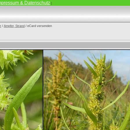
mpressum & Datenschutz
|
r
/
Ampfer, Strand
/ eCard versenden