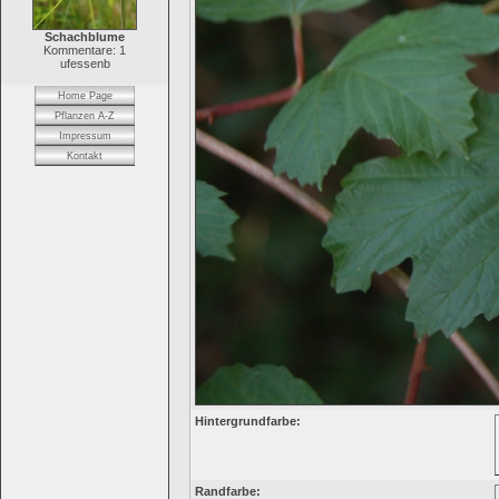
Schachblume
Kommentare: 1
ufessenb
Home Page
Pflanzen A-Z
Impressum
Kontakt
Hintergrundfarbe:
Randfarbe: