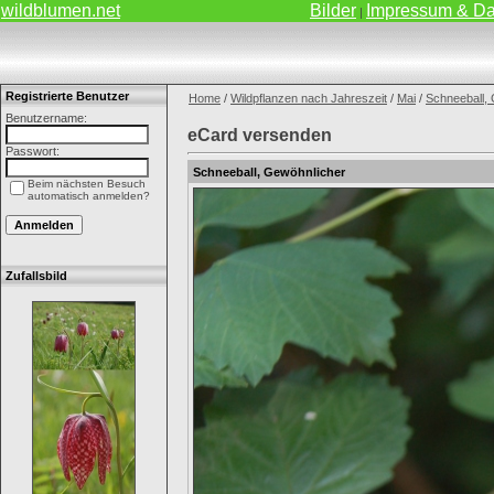
wildblumen.net
Bilder
Impressum & Da
|
Registrierte Benutzer
Home
/
Wildpflanzen nach Jahreszeit
/
Mai
/
Schneeball,
Benutzername:
eCard versenden
Passwort:
Schneeball, Gewöhnlicher
Beim nächsten Besuch
automatisch anmelden?
Zufallsbild