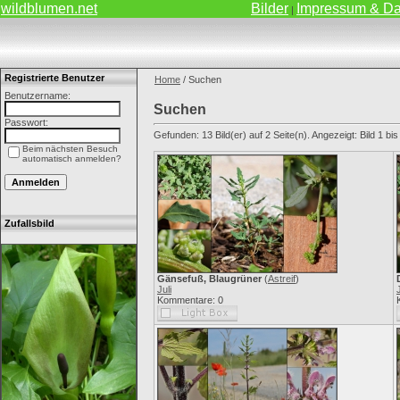
wildblumen.net
Bilder
Impressum & Da
|
Registrierte Benutzer
Home
/ Suchen
Benutzername:
Suchen
Passwort:
Gefunden: 13 Bild(er) auf 2 Seite(n). Angezeigt: Bild 1 bis
Beim nächsten Besuch
automatisch anmelden?
Zufallsbild
Gänsefuß, Blaugrüner
(
Astreif
)
Juli
J
Kommentare: 0