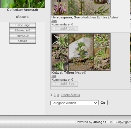
Gefleckter Aronstab
ufessenb
Herzgespann, Gewöhnliches Echtes
(
Astreif
)
Juni
Kommentare: 0
Home Page
Pflanzen A-Z
Impressum
Kontakt
Knäuel, Triften
(
Astreif
)
Juli
Kommentare: 0
1
2
»
Letzte Seite »
Powered by
4images
1.10 Copyright