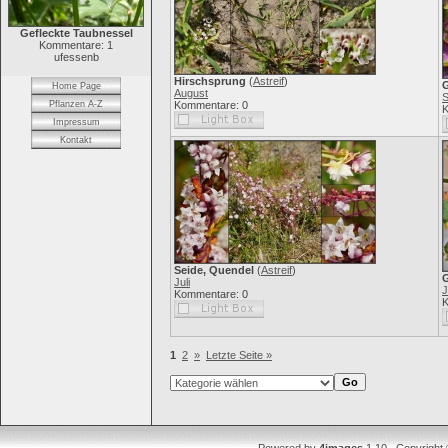
Gefleckte Taubnessel
Kommentare: 1
ufessenb
Hirschsprung
(
Astreif
)
G
Home Page
August
S
Pflanzen A-Z
Kommentare: 0
K
Impressum
Kontakt
Seide, Quendel
(
Astreif
)
G
Juli
J
Kommentare: 0
K
1
2
»
Letzte Seite »