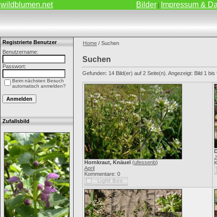
wildblumen.net
Bilder
Impressum & Da
|
Registrierte Benutzer
Home
/ Suchen
Benutzername:
Suchen
Passwort:
Gefunden: 14 Bild(er) auf 2 Seite(n). Angezeigt: Bild 1 bis 
Beim nächsten Besuch
automatisch anmelden?
Zufallsbild
D
J
Hornkraut, Knäuel
(
ufessenb
)
K
April
Kommentare: 0