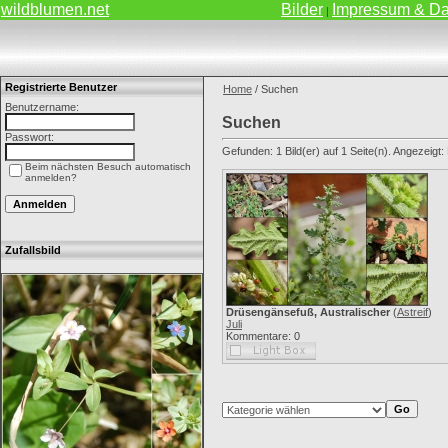
wildblumen.net
Bilder
Impressum & Da
|
Registrierte Benutzer
Home
/ Suchen
Benutzername:
Suchen
Passwort:
Gefunden: 1 Bild(er) auf 1 Seite(n). Angezeigt: B
Beim nächsten Besuch automatisch
anmelden?
Zufallsbild
Drüsengänsefuß, Australischer
(
Astreif
)
Juli
Kommentare: 0