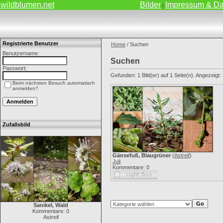
wildblumen.net
Bilder
Impressum & Da
|
Registrierte Benutzer
Home
/ Suchen
Benutzername:
Suchen
Passwort:
Gefunden: 1 Bild(er) auf 1 Seite(n). Angezeigt: B
Beim nächsten Besuch automatisch
anmelden?
Zufallsbild
Gänsefuß, Blaugrüner
(
Astreif
)
Juli
Kommentare: 0
Sanikel, Wald
Kommentare: 0
Astreif