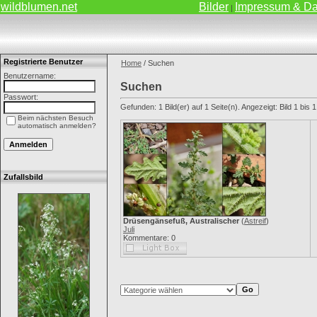
wildblumen.net
Bilder
Impressum & Da
|
Registrierte Benutzer
Home
/ Suchen
Benutzername:
Suchen
Passwort:
Gefunden: 1 Bild(er) auf 1 Seite(n). Angezeigt: Bild 1 bis 1
Beim nächsten Besuch
automatisch anmelden?
Zufallsbild
Drüsengänsefuß, Australischer
(
Astreif
)
Juli
Kommentare: 0