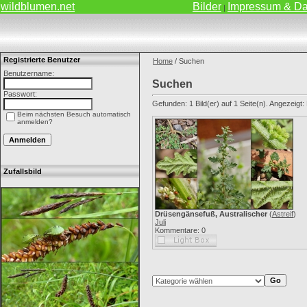
wildblumen.net
Bilder
Impressum & Da
|
Registrierte Benutzer
Home
/ Suchen
Benutzername:
Suchen
Passwort:
Gefunden: 1 Bild(er) auf 1 Seite(n). Angezeigt: B
Beim nächsten Besuch automatisch
anmelden?
Zufallsbild
Drüsengänsefuß, Australischer
(
Astreif
)
Juli
Kommentare: 0