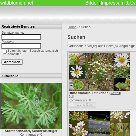
wildblumen.net
Bilder
Impressum & Da
|
Registrierte Benutzer
Home
/ Suchen
Benutzername:
Suchen
Passwort:
Gefunden: 9 Bild(er) auf 1 Seite(n). Angezeigt: B
Beim nächsten Besuch automatisch
anmelden?
Zufallsbild
Hundskamille, Stinkende
(
Astreif
)
Juli
Kommentare: 0
Storchschnabel, Schlitzblättriger
Kommentare: 0