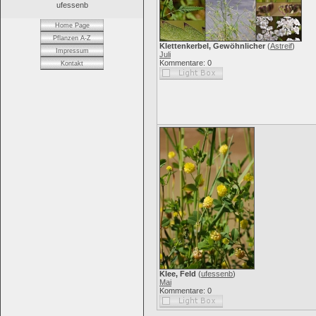
ufessenb
Home Page
Pflanzen A-Z
Klettenkerbel, Gewöhnlicher
(
Astreif
)
Impressum
Juli
Kommentare: 0
Kontakt
Klee, Feld
(
ufessenb
)
Mai
Kommentare: 0