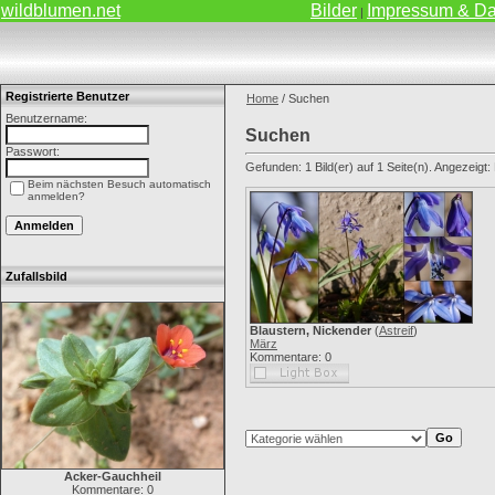
wildblumen.net
Bilder
Impressum & Da
|
Registrierte Benutzer
Home
/ Suchen
Benutzername:
Suchen
Passwort:
Gefunden: 1 Bild(er) auf 1 Seite(n). Angezeigt: B
Beim nächsten Besuch automatisch
anmelden?
Zufallsbild
Blaustern, Nickender
(
Astreif
)
März
Kommentare: 0
Acker-Gauchheil
Kommentare: 0