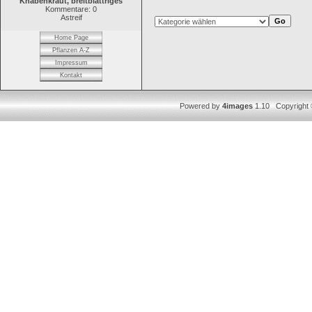
Knabenkraut, breitblättriges
Kommentare: 0
Astreif
Home Page
Pflanzen A-Z
Impressum
Kontakt
Powered by
4images
1.10 Copyright