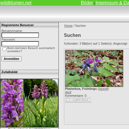
wildblumen.net
Bilder
Impressum & Da
|
Registrierte Benutzer
Home
/ Suchen
Benutzername:
Suchen
Passwort:
Gefunden: 3 Bild(er) auf 1 Seite(n). Angezeigt: B
Beim nächsten Besuch automatisch
anmelden?
Zufallsbild
Platterbse, Frühlings
(
Astreif
)
April
Kommentare: 0