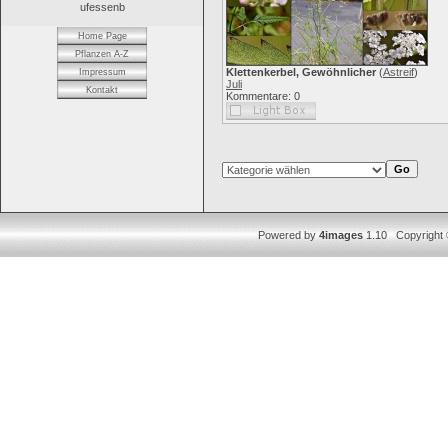
ufessenb
Home Page
Pflanzen A-Z
Klettenkerbel, Gewöhnlicher
(
Astreif
)
Impressum
Juli
Kontakt
Kommentare: 0
Powered by
4images
1.10 Copyright