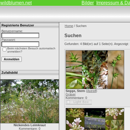
wildblumen.net
Bilder
Impressum & Da
|
Registrierte Benutzer
Home
/ Suchen
Benutzername:
Suchen
Passwort:
Gefunden: 4 Bild(er) auf 1 Seite(n). Angezeigt: B
Beim nächsten Besuch automatisch
anmelden?
Zufallsbild
Segge, Stern
(
Astreif
)
Gräser
Kommentare: 0
Nickendes Leimkraut
Kommentare: 0