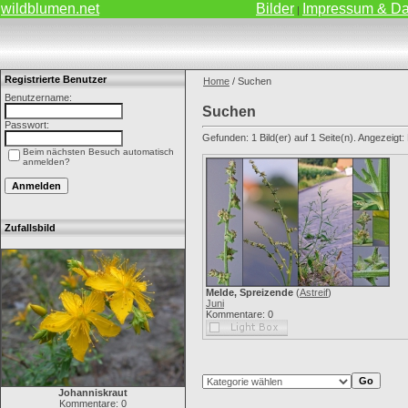
wildblumen.net
Bilder
Impressum & Da
|
Registrierte Benutzer
Home
/ Suchen
Benutzername:
Suchen
Passwort:
Gefunden: 1 Bild(er) auf 1 Seite(n). Angezeigt: B
Beim nächsten Besuch automatisch
anmelden?
Zufallsbild
Melde, Spreizende
(
Astreif
)
Juni
Kommentare: 0
Johanniskraut
Kommentare: 0