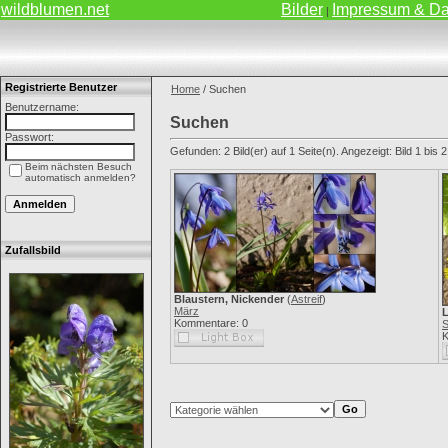
wildblumen.net
Bilder
Impressum & Da
|
Registrierte Benutzer
Home
/ Suchen
Benutzername:
Suchen
Passwort:
Gefunden: 2 Bild(er) auf 1 Seite(n). Angezeigt: Bild 1 bis 2
Beim nächsten Besuch
automatisch anmelden?
Zufallsbild
Blaustern, Nickender
(
Astreif
)
März
Kommentare: 0
S
K