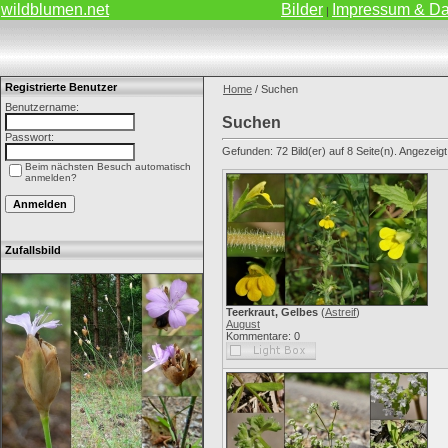
wildblumen.net
Bilder
Impressum & Da
|
Registrierte Benutzer
Home
/ Suchen
Benutzername:
Suchen
Passwort:
Gefunden: 72 Bild(er) auf 8 Seite(n). Angezeigt:
Beim nächsten Besuch automatisch
anmelden?
Zufallsbild
Teerkraut, Gelbes
(
Astreif
)
August
Kommentare: 0