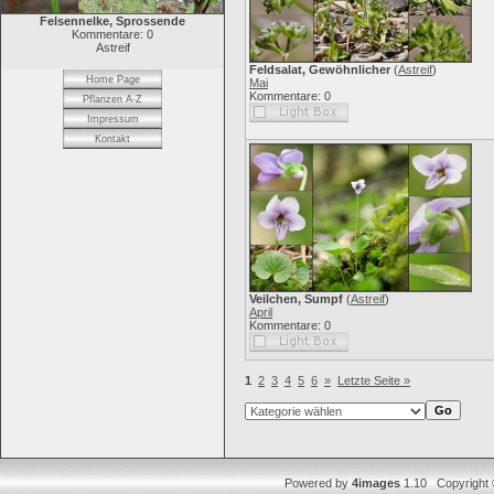
Felsennelke, Sprossende
Kommentare: 0
Astreif
Feldsalat, Gewöhnlicher
(
Astreif
)
Home Page
Mai
Kommentare: 0
Pflanzen A-Z
Impressum
Kontakt
Veilchen, Sumpf
(
Astreif
)
April
Kommentare: 0
1
2
3
4
5
6
»
Letzte Seite »
Powered by
4images
1.10 Copyright