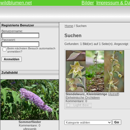
wildblumen.net
Bilder
Impressum & Da
|
Registrierte Benutzer
Home
/ Suchen
Benutzername:
Suchen
Passwort:
Gefunden: 1 Bild(er) auf 1 Seite(n). Angezeigt: B
Beim nächsten Besuch automatisch
anmelden?
Zufallsbild
Stendelwurz, Kleinblättrige
(
Astreif
)
Einheimische Orchideen
Kommentare: 0
Sommerflieder
Kommentare: 0
ufessenb