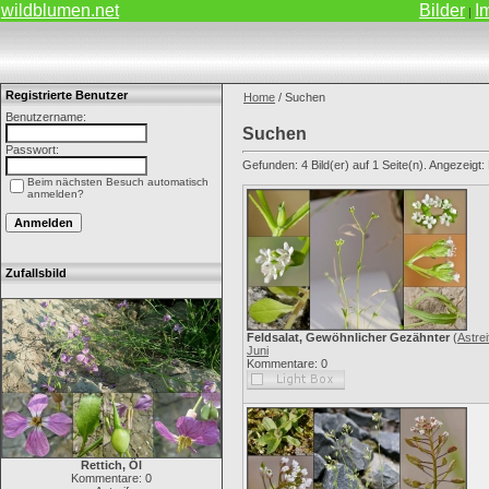
wildblumen.net
Bilder
I
|
Registrierte Benutzer
Home
/ Suchen
Benutzername:
Suchen
Passwort:
Gefunden: 4 Bild(er) auf 1 Seite(n). Angezeigt: B
Beim nächsten Besuch automatisch
anmelden?
Zufallsbild
Feldsalat, Gewöhnlicher Gezähnter
(
Astrei
Juni
Kommentare: 0
Rettich, Öl
Kommentare: 0