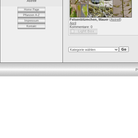
Astreif
Home Page
Pflanzen A-Z
Felsenblümchen, Mauer
(
Astreif
)
Impressum
April
Kontakt
Kommentare: 0
P