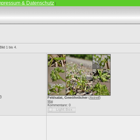
mpressum & Datenschutz
|
ild 1 bis 4.
f
)
Feldsalat, Gewöhnlicher
(
Astreif
)
Mai
Kommentare: 0