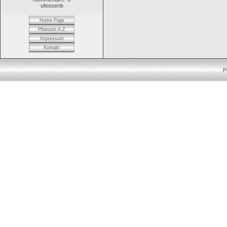
ufessenb
Home Page
Pflanzen A-Z
Impressum
Kontakt
P