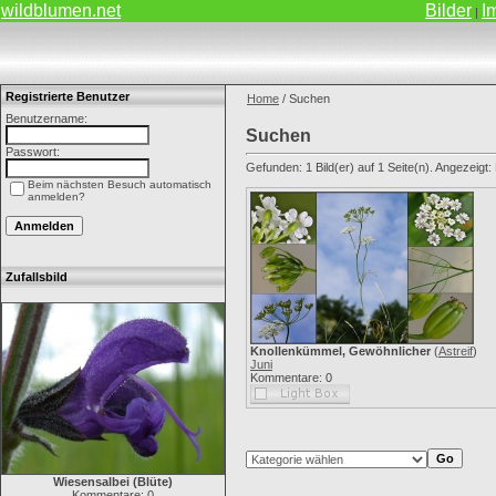
wildblumen.net
Bilder
I
|
Registrierte Benutzer
Home
/ Suchen
Benutzername:
Suchen
Passwort:
Gefunden: 1 Bild(er) auf 1 Seite(n). Angezeigt: B
Beim nächsten Besuch automatisch
anmelden?
Zufallsbild
Knollenkümmel, Gewöhnlicher
(
Astreif
)
Juni
Kommentare: 0
Wiesensalbei (Blüte)
Kommentare: 0