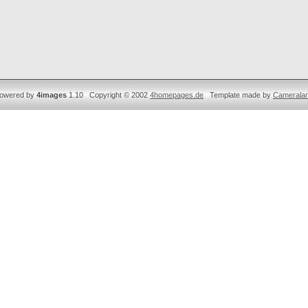
owered by
4images
1.10 Copyright © 2002
4homepages.de
Template made by
Camerala