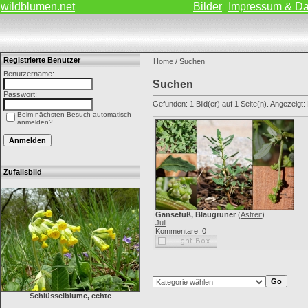
wildblumen.net
Bilder
Impressum & Da
|
Registrierte Benutzer
Home
/ Suchen
Benutzername:
Suchen
Passwort:
Gefunden: 1 Bild(er) auf 1 Seite(n). Angezeigt: B
Beim nächsten Besuch automatisch
anmelden?
Zufallsbild
Gänsefuß, Blaugrüner
(
Astreif
)
Juli
Kommentare: 0
Schlüsselblume, echte