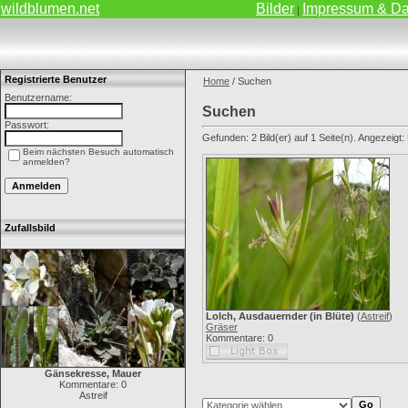
wildblumen.net
Bilder
Impressum & Da
|
Registrierte Benutzer
Home
/ Suchen
Benutzername:
Suchen
Passwort:
Gefunden: 2 Bild(er) auf 1 Seite(n). Angezeigt: B
Beim nächsten Besuch automatisch
anmelden?
Zufallsbild
Lolch, Ausdauernder (in Blüte)
(
Astreif
)
Gräser
Kommentare: 0
Gänsekresse, Mauer
Kommentare: 0
Astreif