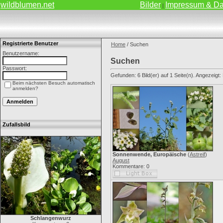
wildblumen.net
Bilder
Impressum & Da
|
Registrierte Benutzer
Home
/ Suchen
Benutzername:
Suchen
Passwort:
Gefunden: 6 Bild(er) auf 1 Seite(n). Angezeigt: B
Beim nächsten Besuch automatisch
anmelden?
Zufallsbild
Sonnenwende, Europäische
(
Astreif
)
August
Kommentare: 0
Schlangenwurz