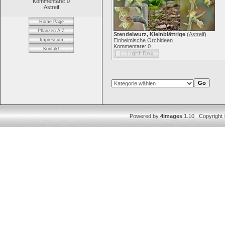
Kommentare: 0
Astreif
Home Page
Pflanzen A-Z
Stendelwurz, Kleinblättrige
(
Astreif
)
Impressum
Einheimische Orchideen
Kommentare: 0
Kontakt
Powered by
4images
1.10 Copyright