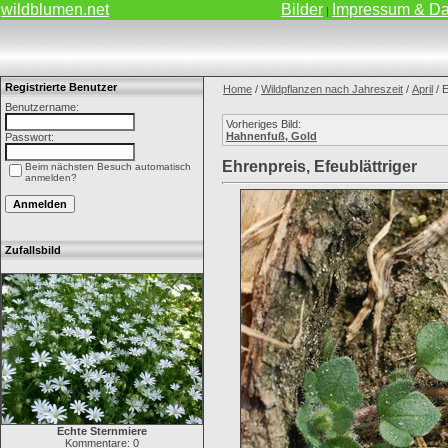
wildblumen.net
Bilder
Impressum & Da
|
Registrierte Benutzer
Home
/
Wildpflanzen nach Jahreszeit
/
April
/ E
Benutzername:
Vorheriges Bild:
Hahnenfuß, Gold
Passwort:
Ehrenpreis, Efeublättriger
Beim nächsten Besuch automatisch
anmelden?
Zufallsbild
Echte Sternmiere
Kommentare: 0