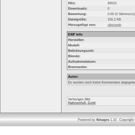
Hits:
69010
Downloads:
0
Bewertung:
0.00 (0 Stimme(n))
Dateigröße:
155.2 KB
Hinzugefügt von:
ufessenb
EXIF Info
Hersteller:
Modell:
Belichtungszeit:
Blende:
Aufnahmedatum:
Brennweite:
Autor:
Es wurden noch keine Kommentare abgegebe
Vorheriges Bild:
Hahnenfuß, Gold
Powered by
4images
1.10 Copyright