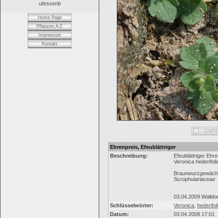
ufessenb
Home Page
Pflanzen A-Z
Impressum
Kontakt
Ehrenpreis, Efeublättriger
Beschreibung:
Efeublättriger Ehr
Veronica hederifoli
Braunwurzgewäch
Scrophulariaceae
03.04.2009 Walldor
Schlüsselwörter:
Veronica
,
hederifol
Datum:
03.04.2009 17:01