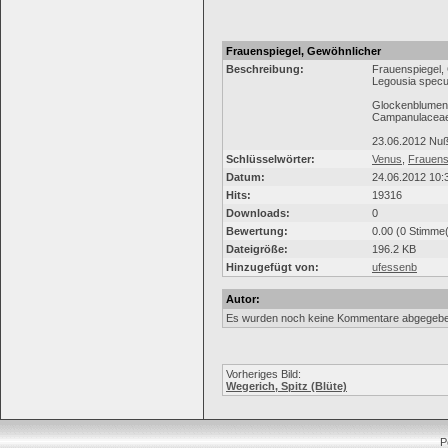
Frauenspiegel, Gewöhnlicher
Beschreibung:
Frauenspiegel,
Legousia specu
Glockenblume
Campanulacea
23.06.2012 Nuß
Schlüsselwörter:
Venus
,
Frauens
Datum:
24.06.2012 10:
Hits:
19316
Downloads:
0
Bewertung:
0.00 (0 Stimme(
Dateigröße:
196.2 KB
Hinzugefügt von:
ufessenb
Autor:
Es wurden noch keine Kommentare abgegebe
Vorheriges Bild:
Wegerich, Spitz (Blüte)
P