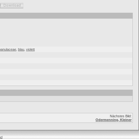
anulaceae
,
blau
,
violett
Nächstes Bild:
Odermenning, Kleiner
nd