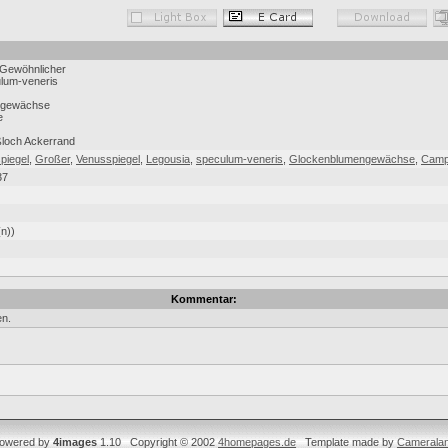
 Gewöhnlicher
lum-veneris
ngewächse
e
loch Ackerrand
piegel
,
Großer
,
Venusspiegel
,
Legousia
,
speculum-veneris
,
Glockenblumengewächse
,
Camp
37
n))
Kommentar:
n.
owered by
4images
1.10 Copyright © 2002
4homepages.de
Template made by
Camerala