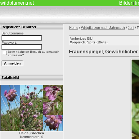
wildblumen.net
Bilder
I
|
Registrierte Benutzer
Home
/
Wildpflanzen nach Jahreszeit
/
Juni
/ F
Benutzername:
Vorheriges Bild:
Wegerich, Spitz (Blüte)
Passwort:
Frauenspiegel, Gewöhnlicher
Beim nächsten Besuch automatisch
anmelden?
Zufallsbild
Heide, Glocken
Kommentare: 0