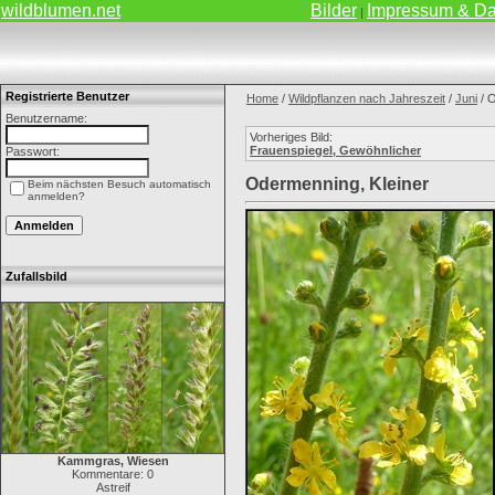
wildblumen.net
Bilder
Impressum & Da
|
Registrierte Benutzer
Home
/
Wildpflanzen nach Jahreszeit
/
Juni
/ O
Benutzername:
Vorheriges Bild:
Frauenspiegel, Gewöhnlicher
Passwort:
Odermenning, Kleiner
Beim nächsten Besuch automatisch
anmelden?
Zufallsbild
Kammgras, Wiesen
Kommentare: 0
Astreif