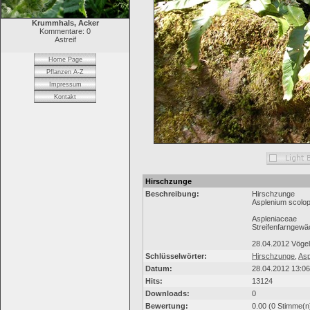
Krummhals, Acker
Kommentare: 0
Astreif
Home Page
Pflanzen A-Z
Impressum
Kontakt
Hirschzunge
Beschreibung:
Hirschzunge
Asplenium scolo
Aspleniaceae
Streifenfarngew
28.04.2012 Vögel
Schlüsselwörter:
Hirschzunge
,
Asp
Datum:
28.04.2012 13:06
Hits:
13124
Downloads:
0
Bewertung:
0.00 (0 Stimme(n