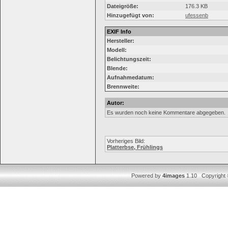
Dateigröße:
176.3 KB
Hinzugefügt von:
ufessenb
EXIF Info
Hersteller:
Modell:
Belichtungszeit:
Blende:
Aufnahmedatum:
Brennweite:
Autor:
Es wurden noch keine Kommentare abgegeben.
Vorheriges Bild:
Platterbse, Frühlings
Powered by
4images
1.10 Copyright