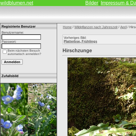
wildblumen.net
Bilder
Impressum & Da
|
Registrierte Benutzer
Home
/
Wildpflanzen nach Jahreszeit
/
April
/ Hir
Benutzername:
Vorheriges Bild:
Platterbse, Frühlings
Passwort:
Hirschzunge
Beim nächsten Besuch
automatisch anmelden?
Zufallsbild