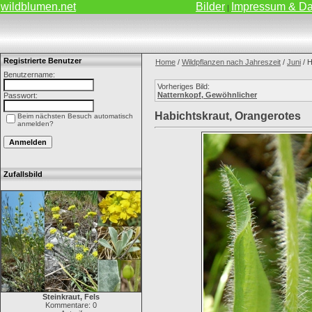
wildblumen.net
Bilder
Impressum & Da
|
Registrierte Benutzer
Home
/
Wildpflanzen nach Jahreszeit
/
Juni
/ H
Benutzername:
Vorheriges Bild:
Natternkopf, Gewöhnlicher
Passwort:
Habichtskraut, Orangerotes
Beim nächsten Besuch automatisch
anmelden?
Zufallsbild
Steinkraut, Fels
Kommentare: 0