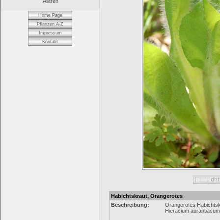
Astreif
Home Page
Pflanzen A-Z
Impressum
Kontakt
Habichtskraut, Orangerotes
Beschreibung:
Orangerotes Habichtsk
Hieracium aurantiacum