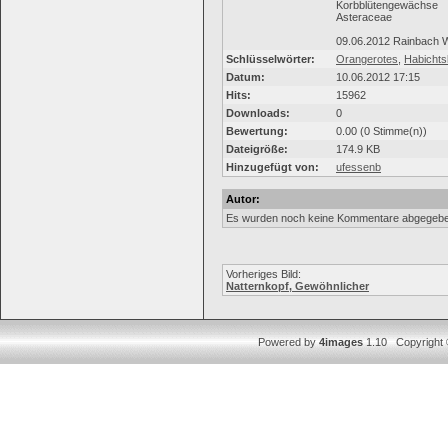
Korbblütengewächse
Asteraceae
09.06.2012 Rainbach 
Schlüsselwörter:
Orangerotes
,
Habichts
Datum:
10.06.2012 17:15
Hits:
15962
Downloads:
0
Bewertung:
0.00 (0 Stimme(n))
Dateigröße:
174.9 KB
Hinzugefügt von:
ufessenb
Autor:
Es wurden noch keine Kommentare abgegebe
Vorheriges Bild:
Natternkopf, Gewöhnlicher
Powered by
4images
1.10 Copyright