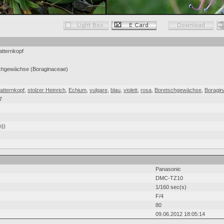
tternkopf
schgewächse (Boraginaceae)
atternkopf
,
stolzer Heinrich
,
Echium
,
vulgare
,
blau
,
violett
,
rosa
,
Boretschgewächse
,
Boragi
7
n))
Panasonic
DMC-TZ10
1/160 sec(s)
F/4
80
09.06.2012 18:05:14