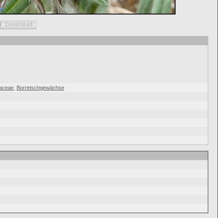
naceae
,
Borretschgewächse