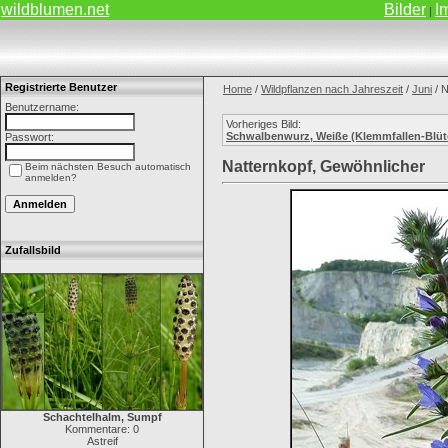
wildblumen.net
Bilder
I
|
Registrierte Benutzer
Home
/
Wildpflanzen nach Jahreszeit
/
Juni
/ N
Benutzername:
Vorheriges Bild:
Schwalbenwurz, Weiße (Klemmfallen-Blüt
Passwort:
Natternkopf, Gewöhnlicher
Beim nächsten Besuch automatisch
anmelden?
Zufallsbild
Schachtelhalm, Sumpf
Kommentare: 0
Astreif