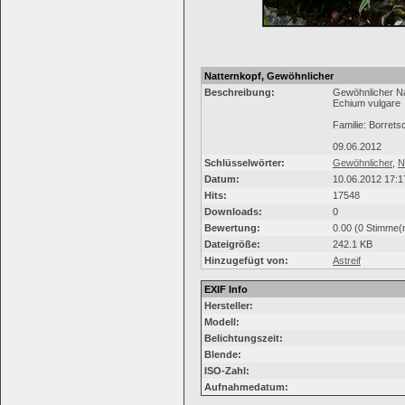
Natternkopf, Gewöhnlicher
Beschreibung:
Gewöhnlicher Na
Echium vulgare
Familie: Borret
09.06.2012
Schlüsselwörter:
Gewöhnlicher
,
N
Datum:
10.06.2012 17:1
Hits:
17548
Downloads:
0
Bewertung:
0.00 (0 Stimme(
Dateigröße:
242.1 KB
Hinzugefügt von:
Astreif
EXIF Info
Hersteller:
Modell:
Belichtungszeit:
Blende:
ISO-Zahl:
Aufnahmedatum: