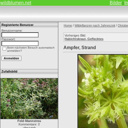
wildblumen.net
Bilder
I
|
Registrierte Benutzer
Home
/
Wildpflanzen nach Jahreszeit
/
Oktobe
Benutzername:
Vorheriges Bild:
Habichtskraut, Geflecktes
Passwort:
Ampfer, Strand
Beim nächsten Besuch automatisch
anmelden?
Zufallsbild
Feld-Mannstreu
Kommentare: 0
ufessenb