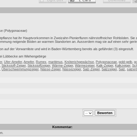
se (Polygonaceae)
lichtpflanze hat ihr Hauptvorkommen in Zweizahn-Pionierfluren nährstoffreicher Rohböden. Si
mmung neigende Böden an warmen Standorten an. Ausserdem mag sie auf einen sehr gering
n auf der Vorwarnliste und wird in Baden-Württemberg bereits als gefährdet (3) eingestuft.
ei Lübbecke am Wiehengebirge
er
,
Ufer-Ampfer
,
Ampfer
,
Rumex
,
maritimus
,
Knöterichgewächse
,
Polygonaceae
,
gold-gelb
,
go
,
Stickstoff-Zeiger
,
Stickstoffzeiger
,
Wärme-Zeiger
,
Wärmezeiger
,
Kalk-Zeiger
,
Kalkzeiger
,
Sc
,
Überschwemmungzeiger
,
Nässe-Zeiger
,
Nässezeiger
,
Salz-Zeiger
,
Salzzeiger
,
Salz
,
salzer
Kommentar:
n.