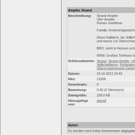
Ampfer, Strand
Beschreibung:
Strand-Ampfer
Ufer-Ampfer
Rumex maritimus
Familie: Knöterichgewäch
Diese Halblicht- bis Voll
und nasse zur Überschwe
BRD: steht in Hessen scho
NRW: Großes Torfmoor b
Schlüsselwörter:
Strand
,
Strand-Ampfer
,
Uf
Volllichtpflanze
,
Rohböden
Überschwemmung-Zeiger
Datum:
24.10.2013 19:43
Hits:
21008
Downloads:
0
Bewertung:
0.00 (0 Stimme(n))
Dateigröße:
239.0 KB
Hinzugefügt
Astreif
von:
Autor:
Es wurden noch keine Kommentare abgegebe