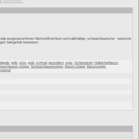
e zeigt ausgesprochenen Stickstoffreichtum und kalkhaltige, schwachbasische - basische
en Salzgehalt hinweisen.
ldgelb
,
gelb
,
grün
,
gold
,
schmal
,
lanzettlich
,
spitz
,
Scheinwirtel
,
Halblichtpflanze
,
hwachbasen-Zeiger
,
Schwachbasenzeiger
,
Basen-Zeiger
,
Basenzeiger
,
tragend