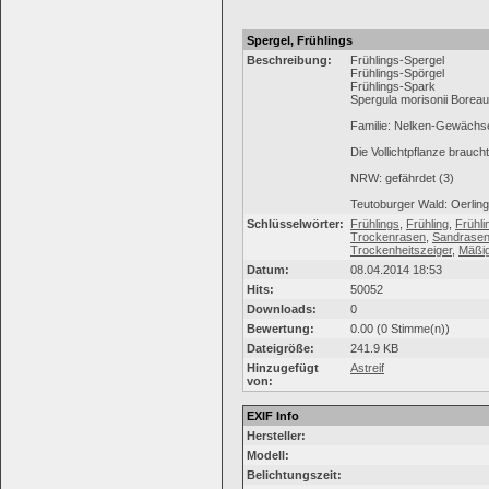
Spergel, Frühlings
Beschreibung:
Frühlings-Spergel
Frühlings-Spörgel
Frühlings-Spark
Spergula morisonii Boreau
Familie: Nelken-Gewächs
Die Vollichtpflanze brauc
NRW: gefährdet (3)
Teutoburger Wald: Oerlin
Schlüsselwörter:
Frühlings
,
Frühling
,
Frühli
Trockenrasen
,
Sandrase
Trockenheitszeiger
,
Mäßi
Datum:
08.04.2014 18:53
Hits:
50052
Downloads:
0
Bewertung:
0.00 (0 Stimme(n))
Dateigröße:
241.9 KB
Hinzugefügt
Astreif
von:
EXIF Info
Hersteller:
Modell:
Belichtungszeit: