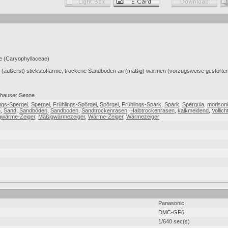
e (Caryophyllaceae)
ht (äußerst) stickstoffarme, trockene Sandböden an (mäßig) warmen (vorzugsweise gestörten
ghauser Senne
ngs-Spergel
,
Spergel
,
Frühlings-Spörgel
,
Spörgel
,
Frühlings-Spark
,
Spark
,
Spergula
,
morisoni
n
,
Sand
,
Sandböden
,
Sandboden
,
Sandtrockenrasen
,
Halbtrockenrasen
,
kalkmeidend
,
Vollich
gwärme-Zeiger
,
Mäßigwärmezeiger
,
Wärme-Zeiger
,
Wärmezeiger
Panasonic
DMC-GF6
1/640 sec(s)