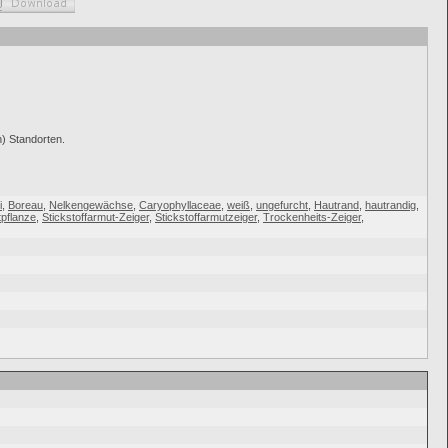
) Standorten.
i
,
Boreau
,
Nelkengewächse
,
Caryophyllaceae
,
weiß
,
ungefurcht
,
Hautrand
,
hautrandig
,
tpflanze
,
Stickstoffarmut-Zeiger
,
Stickstoffarmutzeiger
,
Trockenheits-Zeiger
,