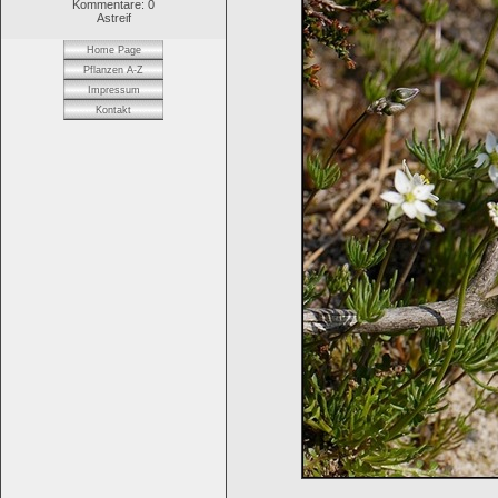
Kommentare: 0
Astreif
Home Page
Pflanzen A-Z
Impressum
Kontakt