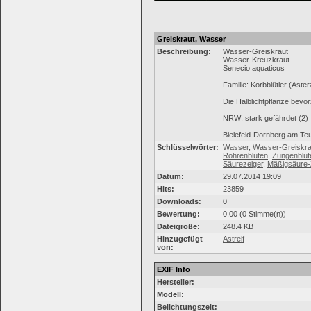
Greiskraut, Wasser
Beschreibung:
Wasser-Greiskraut
Wasser-Kreuzkraut
Senecio aquaticus
Familie: Korbblütler (Aste
Die Halblichtpflanze bevo
NRW: stark gefährdet (2)
Bielefeld-Dornberg am Te
Schlüsselwörter:
Wasser
,
Wasser-Greiskra
Röhrenblüten
,
Zungenblüt
Säurezeiger
,
Mäßigsäure-
Datum:
29.07.2014 19:09
Hits:
23859
Downloads:
0
Bewertung:
0.00 (0 Stimme(n))
Dateigröße:
248.4 KB
Hinzugefügt
Astreif
von:
EXIF Info
Hersteller:
Modell:
Belichtungszeit: