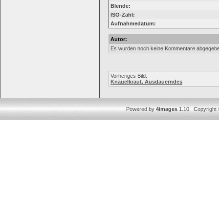
Blende:
ISO-Zahl:
Aufnahmedatum:
Autor:
Es wurden noch keine Kommentare abgegebe
Vorheriges Bild:
Knäuelkraut, Ausdauerndes
Powered by
4images
1.10 Copyright