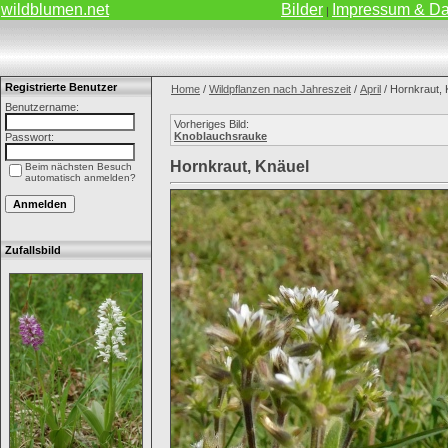
wildblumen.net
Bilder
Impressum & Da
|
Registrierte Benutzer
Home
/
Wildpflanzen nach Jahreszeit
/
April
/ Hornkraut, 
Benutzername:
Vorheriges Bild:
Knoblauchsrauke
Passwort:
Hornkraut, Knäuel
Beim nächsten Besuch
automatisch anmelden?
Zufallsbild