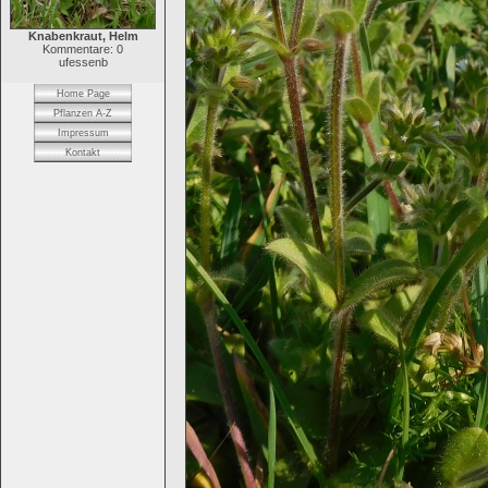
Knabenkraut, Helm
Kommentare: 0
ufessenb
Home Page
Pflanzen A-Z
Impressum
Kontakt