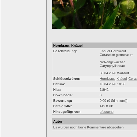
Hornkraut, Knäuel
Beschreibung:
Knäuel-Hornkraut
Cerastium glomeratum
Nelkengewächse
Caryophyllaceae
08.04.2020 Walldorf
Schlüsselwörter:
Hornkraut
,
Knäuel
,
Ceras
Datum:
10.04.2020 10:33
Hits:
11942
Downloads:
0
Bewertung:
0.00 (0 Stimme(n))
Dateigröße:
419.8 KB
Hinzugefügt von:
ufessenb
Autor:
Es wurden noch keine Kommentare abgegeben.