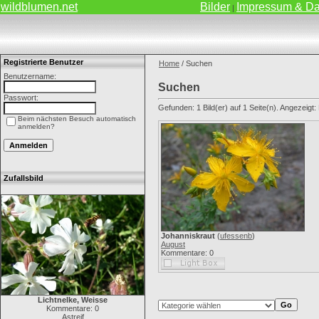
wildblumen.net
Bilder
Impressum & Da
|
Registrierte Benutzer
Home
/ Suchen
Benutzername:
Suchen
Passwort:
Gefunden: 1 Bild(er) auf 1 Seite(n). Angezeigt: B
Beim nächsten Besuch automatisch
anmelden?
Zufallsbild
Johanniskraut
(
ufessenb
)
August
Kommentare: 0
Lichtnelke, Weisse
Kommentare: 0
Astreif