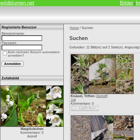
wildblumen.net
Bilder
I
|
Registrierte Benutzer
Home
/ Suchen
Benutzername:
Suchen
Passwort:
Gefunden: 11 Bild(er) auf 2 Seite(n). Angezeigt: 
Beim nächsten Besuch automatisch
anmelden?
Zufallsbild
Knäuel, Triften
(
Astreif
)
Juli
Kommentare: 0
Maiglöckchen
Kommentare: 0
Astreif