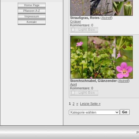
Home Page
Pflanzen A-Z
Impressum
Straußgras, Rotes
(
Astreif
)
Gräser
Kontakt
Kommentare: 0
Storchschnabel, Glänzender
(
Astreif
)
April
Kommentare: 0
1
2
»
Letzte Seite »
P