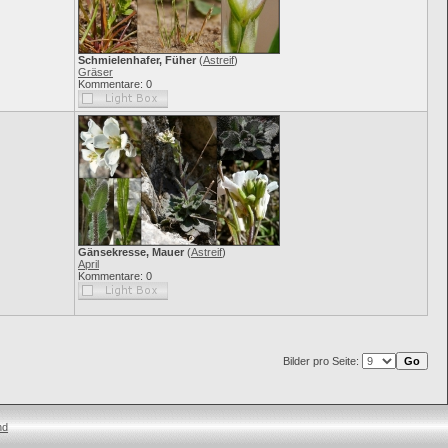
Schmielenhafer, Füher
(
Astreif
)
Gräser
Kommentare: 0
Gänsekresse, Mauer
(
Astreif
)
April
Kommentare: 0
Bilder pro Seite:
nd