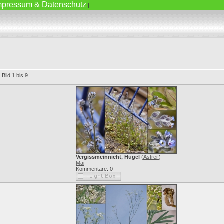
mpressum & Datenschutz
|
Bild 1 bis 9.
Vergissmeinnicht, Hügel
(
Astreif
)
Mai
Kommentare: 0