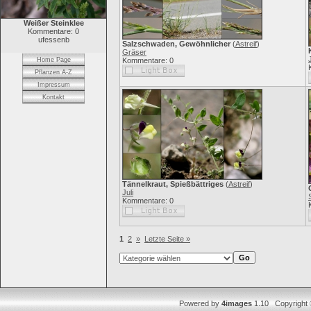
Weißer Steinklee
Kommentare: 0
ufessenb
Salzschwaden, Gewöhnlicher
(
Astreif
)
Gräser
J
Home Page
Kommentare: 0
Pflanzen A-Z
Impressum
Kontakt
Tännelkraut, Spießbättriges
(
Astreif
)
Juli
Kommentare: 0
1
2
»
Letzte Seite »
Powered by
4images
1.10 Copyright