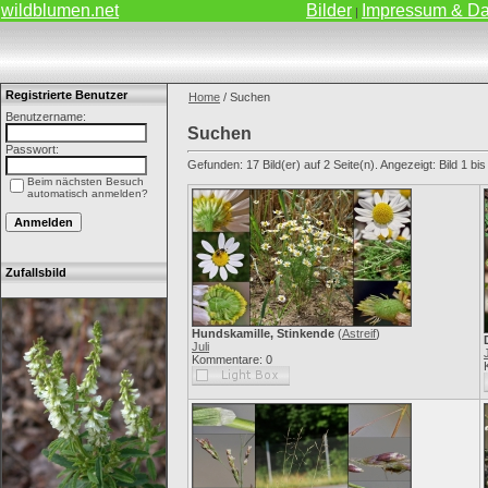
wildblumen.net
Bilder
Impressum & Da
|
Registrierte Benutzer
Home
/ Suchen
Benutzername:
Suchen
Passwort:
Gefunden: 17 Bild(er) auf 2 Seite(n). Angezeigt: Bild 1 bis
Beim nächsten Besuch
automatisch anmelden?
Zufallsbild
Hundskamille, Stinkende
(
Astreif
)
Juli
J
Kommentare: 0