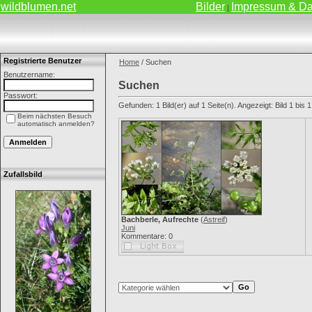
wildblumen.net
Bilder
Impressum & Da
|
Registrierte Benutzer
Home
/ Suchen
Benutzername:
Suchen
Passwort:
Gefunden: 1 Bild(er) auf 1 Seite(n). Angezeigt: Bild 1 bis 1
Beim nächsten Besuch
automatisch anmelden?
Zufallsbild
Bachberle, Aufrechte
(
Astreif
)
Juni
Kommentare: 0