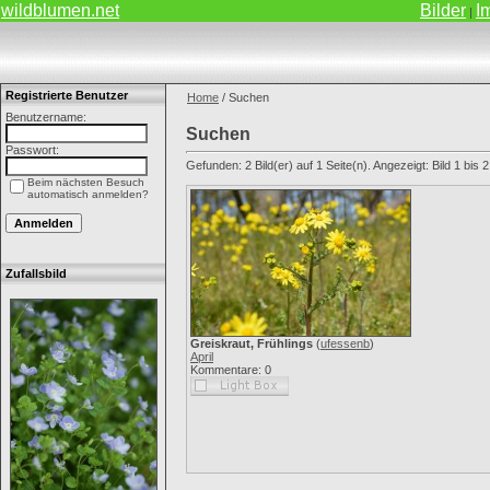
wildblumen.net
Bilder
I
|
Registrierte Benutzer
Home
/ Suchen
Benutzername:
Suchen
Passwort:
Gefunden: 2 Bild(er) auf 1 Seite(n). Angezeigt: Bild 1 bis 2
Beim nächsten Besuch
automatisch anmelden?
Zufallsbild
Greiskraut, Frühlings
(
ufessenb
)
April
Kommentare: 0