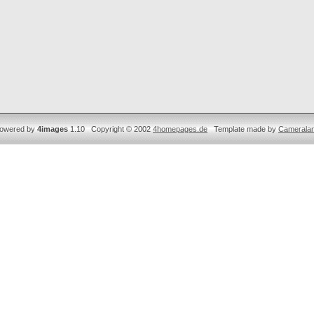
owered by
4images
1.10 Copyright © 2002
4homepages.de
Template made by
Camerala