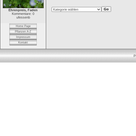
Ehrenpreis, Faden
Kommentare: 0
ufessenb
Home Page
Pflanzen A-Z
Impressum
Kontakt
P