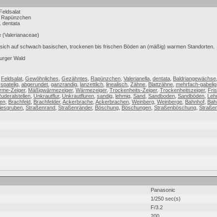
eldsalat
s Rapünzchen
. dentata
 (Valerianaceae)
et sich auf schwach basischen, trockenen bis frischen Böden an (mäßig) warmen Standorten.
urger Wald
,
Feldsalat
,
Gewöhnliches
,
Gezähntes
,
Rapünzchen
,
Valerianella
,
dentata
,
Baldriangewächse
,
spatelig
,
abgerundet
,
ganzrandig
,
lanzettlich
,
linealisch
,
Zähne
,
Blattzähne
,
mehrfach-gabelig
rme-Zeiger
,
Mäßigwärmezeiger
,
Wärmezeiger
,
Trockenheits-Zeiger
,
Trockenheitszeiger
,
Fri
uderalstellen
,
Unkrautflur
,
Unkrautfluren
,
sandig
,
lehmig
,
Sand
,
Sandboden
,
Sandböden
,
Le
en
,
Brachfeld
,
Brachfelder
,
Ackerbrache
,
Ackerbrachen
,
Weinberg
,
Weinberge
,
Bahnhof
,
Bah
iesgruben
,
Straßenrand
,
Straßenränder
,
Böschung
,
Böschungen
,
Straßenböschung
,
Straße
Panasonic
1/250 sec(s)
F/3.2
200