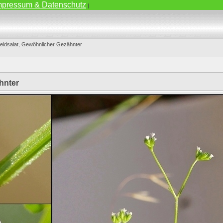
mpressum & Datenschutz
|
eldsalat, Gewöhnlicher Gezähnter
hnter