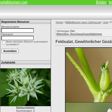
wildblumen.net
Bilder
I
|
Registrierte Benutzer
Home
/
Wildpflanzen nach Jahreszeit
/
Juni
/ F
Benutzername:
Vorheriges Bild:
Bitterling, Durchwachsenblättriger
Passwort:
Feldsalat, Gewöhnlicher Gezä
Beim nächsten Besuch automatisch
anmelden?
Zufallsbild
Bärlauchblüte
Kommentare: 0