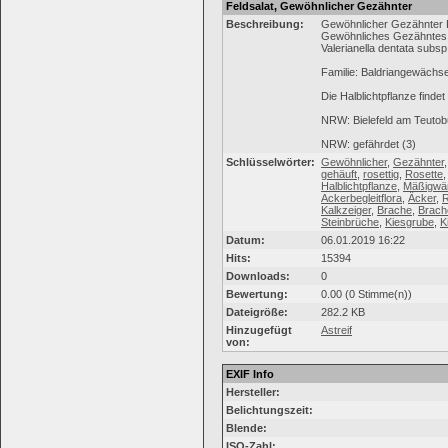
Feldsalat, Gewöhnlicher Gezähnter
Beschreibung:
Gewöhnlicher Gezähnter F
Gewöhnliches Gezähnte
Valerianella dentata subsp
Familie: Baldriangewächse
Die Halblichtpflanze find
NRW: Bielefeld am Teutob
NRW: gefährdet (3)
Schlüsselwörter:
Gewöhnlicher
,
Gezähnter
gehäuft
,
rosettig
,
Rosette
Halblichtpflanze
,
Mäßigwä
Ackerbegleitflora
,
Äcker
,
R
Kalkzeiger
,
Brache
,
Brach
Steinbrüche
,
Kiesgrube
,
K
Datum:
06.01.2019 16:22
Hits:
15394
Downloads:
0
Bewertung:
0.00 (0 Stimme(n))
Dateigröße:
282.2 KB
Hinzugefügt
Astreif
von:
EXIF Info
Hersteller:
Belichtungszeit:
Blende:
ISO-Zahl: