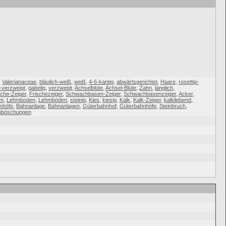
,
Valerianaceae
,
bläulich-weiß
,
weiß
,
4-6-kantig
,
abwärtsgerichtet
,
Haare
,
rosettig-
-verzweigt
,
gabelig
,
verzweigt
,
Achselblüte
,
Achsel-Blüte
,
Zahn
,
länglich
,
sche-Zeiger
,
Frischezeiger
,
Schwachbasen-Zeiger
,
Schwachbasenzeiger
,
Acker
,
hm
,
Lehmboden
,
Lehmböden
,
steinig
,
Kies
,
kiesig
,
Kalk
,
Kalk-Zeiger
,
kalkliebend
,
nhöfe
,
Bahnanlage
,
Bahnanlagen
,
Güterbahnhof
,
Güterbahnhöfe
,
Steinbruch
,
nböschungen